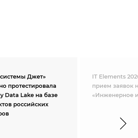
системы Джет»
IT Elements 20
но протестировала
прием заявок 
ty Data Lake на базе
«Инженерное и
ктов российских
ров