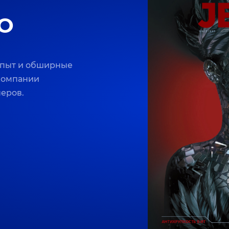
O
опыт и обширные
 компании
неров.