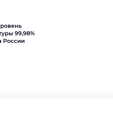
уровень
туры 99,98%
а России