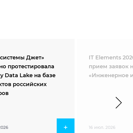
системы Джет»
IT Elements 20
но протестировала
прием заявок 
ty Data Lake на базе
«Инженерное и
ктов российских
ров
2026
16 июл. 2026