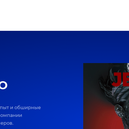
O
опыт и обширные
 компании
неров.