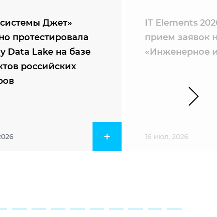
системы Джет»
IT Elements 20
но протестировала
прием заявок 
ty Data Lake на базе
«Инженерное и
ктов российских
ров
2026
16 июл. 2026