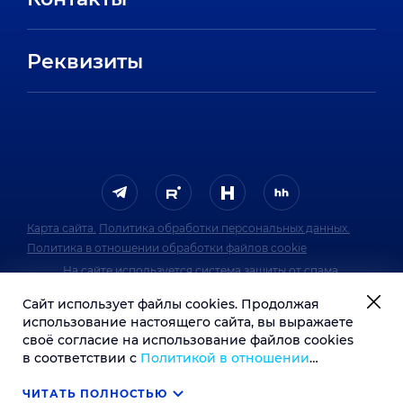
Стажировки
Пресс-центр
Отзывы сотрудников
Реквизиты
FAQ
Карта сайта.
Политика обработки персональных данных.
Политика в отношении обработки файлов cookie
На сайте используется система защиты от спама.
Политика обработки персональных данных
Сайт использует файлы cookies. Продолжая
системы защиты от спама.
использование настоящего сайта, вы выражаете
своё согласие на использование файлов cookies
1991–2026 © Инфосистемы Джет
в соответствии с
Политикой в отношении
обработки файлов cookie
. В случае несогласия с
обработкой ваших персональных данных вы
ЧИТАТЬ ПОЛНОСТЬЮ