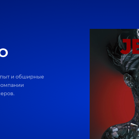
O
опыт и обширные
 компании
неров.