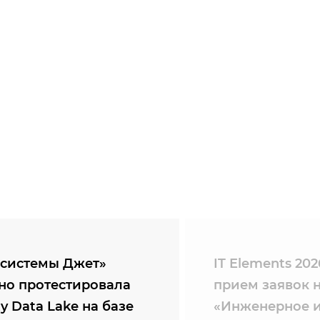
системы Джет»
IT Elements 20
но протестировала
прием заявок 
ty Data Lake на базе
«Инженерное и