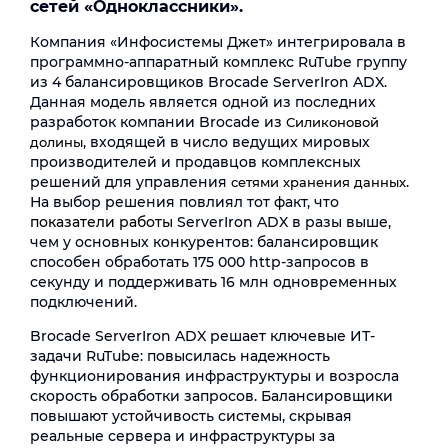
сетей «Одноклассники».
Компания «Инфосистемы Джет» интегрировала в
программно-аппаратный комплекс RuTube группу
из 4 балансировщиков Brocade ServerIron ADX.
Данная модель является одной из последних
разработок компании Brocade из
Силиконовой
, входящей в число ведущих мировых
долины
производителей и продавцов комплексных
решений для управления
.
сетями хранения данных
На выбор решения повлиял тот факт, что
показатели работы
ServerIron ADX в разы выше,
чем у основных конкурентов: балансировщик
способен обработать 175 000 http-запросов в
секунду и поддерживать 16 млн одновременных
подключений.
Brocade ServerIron ADX решает ключевые ИТ-
задачи RuTube: повысилась надежность
функционирования инфраструктуры и возросла
скорость обработки запросов. Балансировщики
повышают устойчивость системы, скрывая
реальные сервера и инфраструктуры за