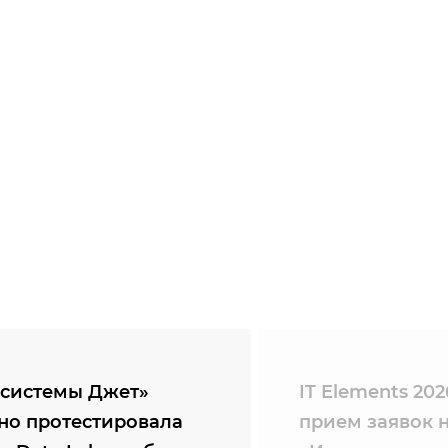
системы Джет»
IT Elements 20
но протестировала
прием заявок 