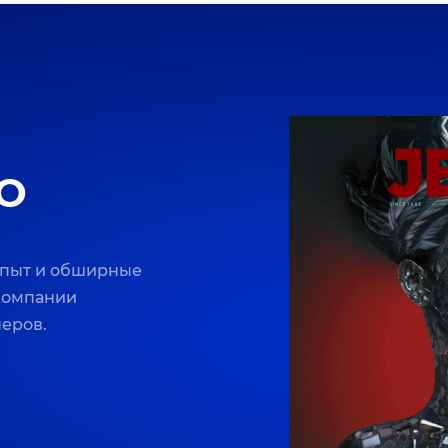
O
опыт и обширные
 компании
неров.