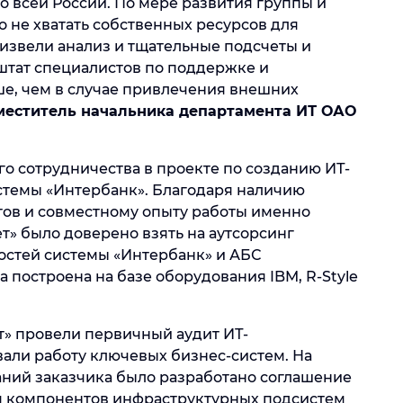
о всей России. По мере развития группы и
о не хватать собственных ресурсов для
извели анализ и тщательные подсчеты и
штат специалистов по поддержке и
е, чем в случае привлечения внешних
меститель начальника департамента ИТ ОАО
о сотрудничества в проекте по созданию ИТ-
темы «Интербанк». Благодаря наличию
ов и совместному опыту работы именно
» было доверено взять на аутсорсинг
стей системы «Интербанк» и АБС
 построена на базе оборудования IBM, R-Style
» провели первичный аудит ИТ-
али работу ключевых бизнес-систем. На
аний заказчика было разработано соглашение
оя компонентов инфраструктурных подсистем