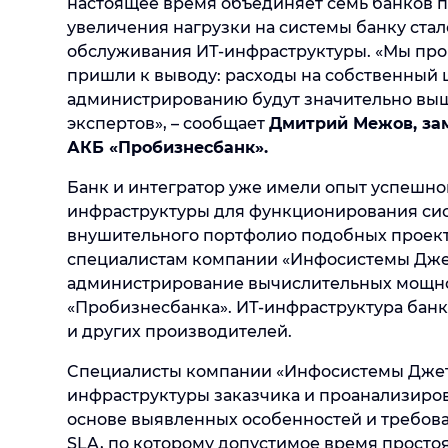
настоящее время объединяет семь банков п
увеличения нагрузки на системы банку стал
обслуживания ИТ-инфраструктуры. «Мы про
пришли к выводу: расходы на собственный 
администрированию будут значительно выш
экспертов», – сообщает
Дмитрий Межов, за
АКБ «Пробизнесбанк».
Банк и интегратор уже имели опыт успешног
инфраструктуры для функционирования сис
внушительного портфолио подобных проект
специалистам компании «Инфосистемы Джет
администрирование вычислительных мощно
«Пробизнесбанка». ИТ-инфраструктура банка
и других производителей.
Cпециалисты компании «Инфосистемы Джет
инфраструктуры заказчика и проанализиров
основе выявленных особенностей и требов
SLA, по которому допустимое время прост