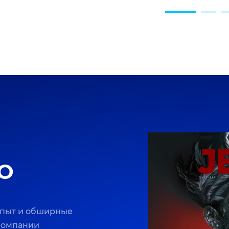
O
опыт и обширные
 компании