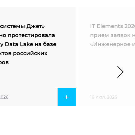
системы Джет»
IT Elements 20
но протестировала
прием заявок 
ty Data Lake на базе
«Инженерное и
ктов российских
ров
2026
16 июл. 2026