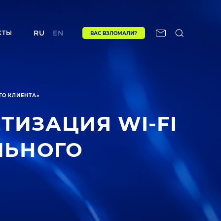
RU
EN
КТЫ
ВАС ВЗЛОМАЛИ?
ГО КЛИЕНТА»
ТИЗАЦИЯ WI-FI
ЛЬНОГО