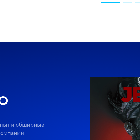
O
опыт и обширные
 компании