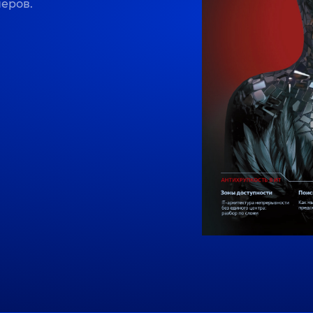
неров.