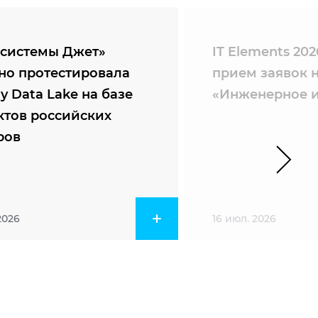
системы Джет»
IT Elements 20
но протестировала
прием заявок 
ty Data Lake на базе
«Инженерное и
ктов российских
ров
2026
16 июл. 2026