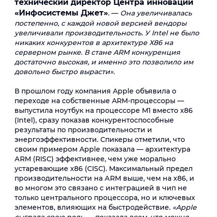
технический директор Центра инноваций
«Инфосистемы Джет»
. —
Она увеличивалась
постепенно, с каждой новой версией вендоры
увеличивали производительность. У Intel не было
никаких конкурентов в архитектуре X86 на
серверном рынке. В стане ARM конкуренция
достаточно высокая, и именно это позволило им
довольно быстро вырасти».
В прошлом году компания Apple объявила о
переходе на собственные ARM-процессоры —
выпустила ноутбук на процессоре M1 вместо x86
(Intel), сразу показав конкурентоспособные
результаты по производительности и
энергоэффективности. Спикеры отметили, что
своим примером Apple показала — архитектура
АRМ (RISC) эффективнее, чем уже морально
устаревающие x86 (CISC). Максимальный предел
производительности на АRМ выше, чем на х86, и
во многом это связано с интеграцией в чип не
только центрального процессора, но и ключевых
элементов, влияющих на быстродействие.
«Apple