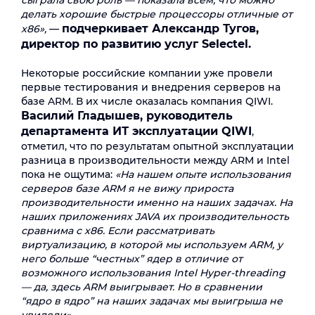
сыграла свою роль — показала всем, что можно
делать хорошие быстрые процессоры отличные от
подчеркивает Александр Тугов,
x86»,
—
директор по развитию услуг Selectel.
Некоторые российские компании уже провели
первые тестирования и внедрения серверов на
базе ARM. В их числе оказалась компания QIWI.
Василий Гладышев, руководитель
департамента ИТ эксплуатации QIWI
,
отметил, что по результатам опытной эксплуатации
разница в производительности между ARM и Intel
пока не ощутима:
«На нашем опыте использования
серверов базе ARM я не вижу прироста
производительности именно на наших задачах. На
наших приложениях JAVA их производительность
сравнима с х86. Если рассматривать
виртуализацию, в которой мы используем ARM, у
него больше “честных” ядер в отличие от
возможного использования Intel Hyper-threading
— да, здесь ARM выигрывает. Но в сравнении
“ядро в ядро” на наших задачах мы выигрыша не