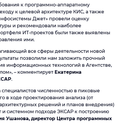
ебования к программно-аппаратному
ходу к целевой архитектуре КИС, а также
«Инфосистемы Джет» провели оценку
ктуры и рекомендовали наиболее
ортфеля ИТ-проектов были также выявлены
равления ими.
рагивающий все сферы деятельности новой
зультаты позволили нам заложить прочный
ия информационных технологий в Агентстве,
елом», – комментирует
Екатерина
КСАР
.
а специалистов численностью в пиковые
го в ходе проектирования анализа (от
 архитектурных решений и планов внедрения)
т и системном подходе ЭКСАР к построению
ия Ушанова,
директор Центра программных