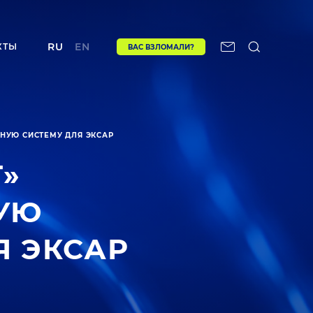
RU
EN
КТЫ
ВАС ВЗЛОМАЛИ?
УЮ СИСТЕМУ ДЛЯ ЭКСАР
»
УЮ
 ЭКСАР