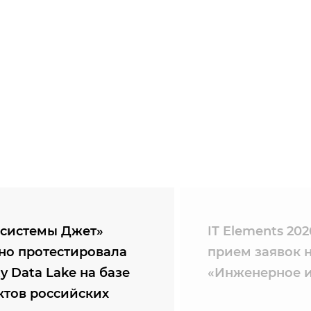
системы Джет»
IT Elements 20
но протестировала
прием заявок 
ty Data Lake на базе
«Инженерное и
ктов российских