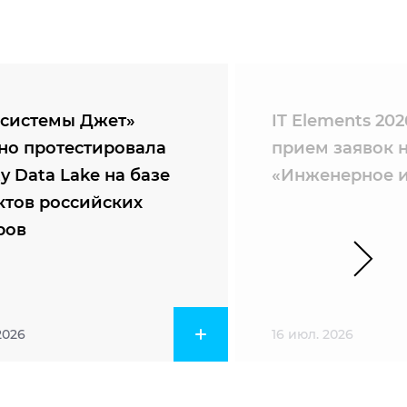
системы Джет»
IT Elements 20
но протестировала
прием заявок 
ty Data Lake на базе
«Инженерное и
ктов российских
ров
2026
16 июл. 2026