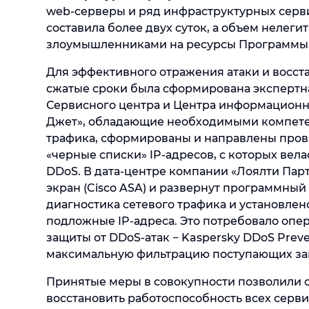
web-серверы и ряд инфраструктурных серв
составила более двух суток, а объем нелег
злоумышленниками на ресурсы Программы, 
Для эффективного отражения атаки и восст
сжатые сроки была сформирована экспертна
Сервисного центра и Центра информацион
Джет», обладающие необходимыми компете
трафика, сформированы и направлены про
«черные списки» IP-адресов, с которых вела
DDoS. В дата-центре компании «Лоялти Пар
экран (Cisco ASA) и развернут программны
диагностика сетевого трафика и установле
подложные IP-адреса. Это потребовало оп
защиты от DDoS-атак − Kaspersky DDoS Prev
максимальную фильтрацию поступающих за
Принятые меры в совокупности позволили о
восстановить работоспособность всех серви