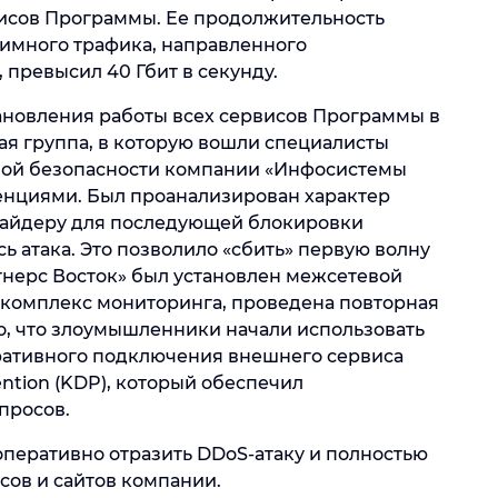
исов Программы. Ее продолжительность
итимного трафика, направленного
превысил 40 Гбит в секунду.
ановления работы всех сервисов Программы в
я группа, в которую вошли специалисты
ной безопасности компании «Инфосистемы
нциями. Был проанализирован характер
вайдеру для последующей блокировки
сь атака. Это позволило «сбить» первую волну
тнерс Восток» был установлен межсетевой
й комплекс мониторинга, проведена повторная
но, что злоумышленники начали использовать
еративного подключения внешнего сервиса
ention (KDP), который обеспечил
просов.
перативно отразить DDoS-атаку и полностью
сов и сайтов компании.