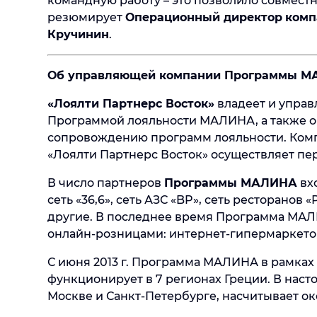
командную работу – это позволило совместн
резюмирует
Операционный директор
комп
Кручинин
.
Об управляющей компании Программы МА
«Лоялти Партнерс Восток»
владеет и управ
Программой лояльности МАЛИНА, а также ок
сопровождению программ лояльности. Компан
«Лоялти Партнерс Восток» осуществляет пере
В число партнеров
Программы МАЛИНА
вхо
сеть «36,6», сеть АЗС «BP», сеть ресторанов
другие. В последнее время Программа МАЛ
онлайн-розницами: интернет-гипермаркетом 
С июня 2013 г. Программа МАЛИНА в рамках
функционирует в 7 регионах Греции. В наст
Москве и Санкт-Петербурге, насчитывает ок