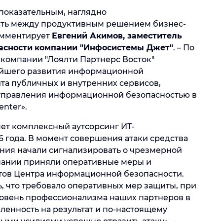
 показательным, наглядно
ть между продуктивным решением бизнес-
комментирует
Евгений Акимов, заместитель
асности
компании "Инфосистемы Джет"
. – По
компании "Лоялти Партнерс Восток"
ейшего развития информационной
ита публичных и внутренних сервисов,
управления информационной безопасностью в
enter».
ет комплексный аутсорсинг ИТ-
года. В момент совершения атаки средства
ния начали сигнализировать о чрезмерной
мпании приняли оперативные меры и
тов Центра информационной безопасности.
, что требовало оперативных мер защиты, при
ровень профессионализма наших партнеров в
ленность на результат и по-настоящему