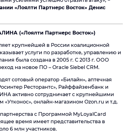
ыми усилиями успешно отразить атаку», −
ании «Лоялти Партнерс Восток» Денис
ЛИНА («Лоялти Партнерс Восток»)
ляет крупнейшей в России коалиционной
азывает услуги по разработке, управлению и
ия была создана в 2005 г. С 2013 г. ООО
ход на новое ПО – Oracle Siebel CRM.
дят сотовый оператор «Билайн», аптечная
 «Росинтер Ресторантс», Райффайзенбанк и
ИНА активно сотрудничает с крупнейшими
«Утконос», онлайн-магазином Ozon.ru и т.д.
 партнерства с Программой MyLoyalCard
оящее время имеет представительства в
оло 6 млн участников.