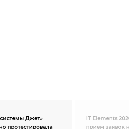
системы Джет»
IT Elements 20
но протестировала
прием заявок 