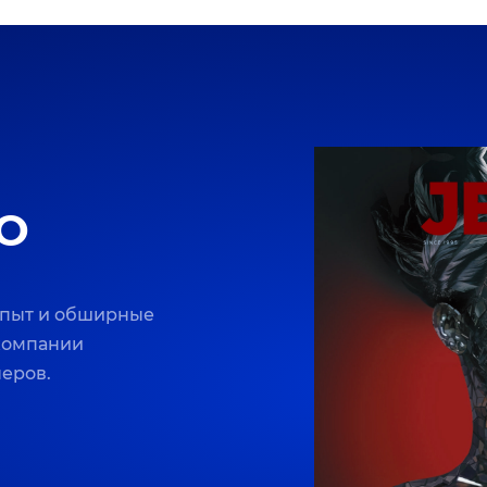
O
опыт и обширные
 компании
неров.