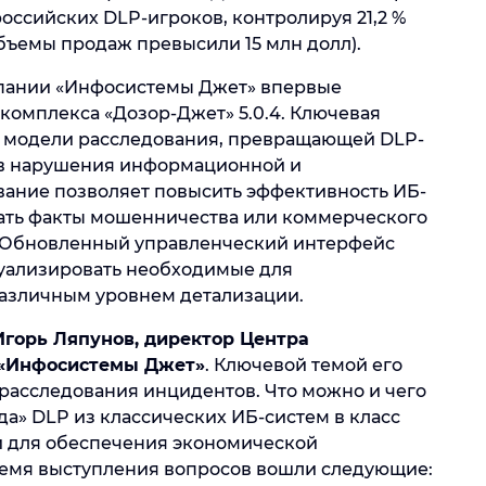
оссийских DLP-игроков, контролируя 21,2 %
бъемы продаж превысили 15 млн долл).
пании «Инфосистемы Джет» впервые
омплекса «Дозор-Джет» 5.0.4. Ключевая
й модели расследования, превращающей DLP-
ов нарушения информационной и
вание позволяет повысить эффективность ИБ-
кать факты мошенничества или коммерческого
х. Обновленный управленческий интерфейс
зуализировать необходимые для
различным уровнем детализации.
Игорь Ляпунов, директор Центра
 «Инфосистемы Джет»
. Ключевой темой его
расследования инцидентов. Что можно и чего
да» DLP из классических ИБ-систем в класс
 и для обеспечения экономической
ремя выступления вопросов вошли следующие: