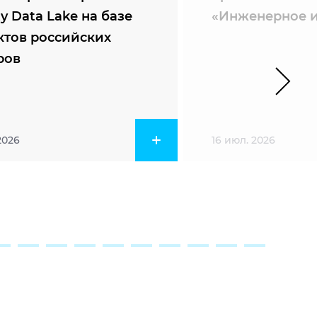
ty Data Lake на базе
«Инженерное и
ктов российских
ров
2026
16 июл. 2026