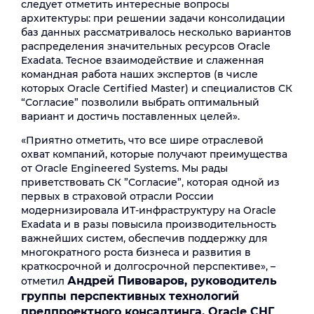
следует отметить интересные вопросы
архитектуры: при решении задачи консолидации
баз данных рассматривалось несколько вариантов
распределения значительных ресурсов Oracle
Exadata. Тесное взаимодействие и слаженная
командная работа наших экспертов (в числе
которых Oracle Certified Master) и специалистов СК
“Согласие” позволили выбрать оптимальный
вариант и достичь поставленных целей».
«Приятно отметить, что все шире отраслевой
охват компаний, которые получают преимущества
от Oracle Engineered Systems. Мы рады
приветствовать СК ”Согласие”, которая одной из
первых в страховой отрасли России
модернизировала ИТ-инфраструктуру на Oracle
Eхadata и в разы повысила производительность
важнейших систем, обеспечив поддержку для
многократного роста бизнеса и развития в
краткосрочной и долгосрочной перспективе», –
Андрей Пивоваров, руководитель
отметил
группы перспективных технологий
предпроектного консалтинга, Oracle СНГ
.