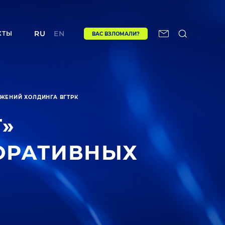
RU
EN
КТЫ
ВАС ВЗЛОМАЛИ?
ЖЕНИЙ ХОЛДИНГА ВГТРК
»
ОРАТИВНЫХ