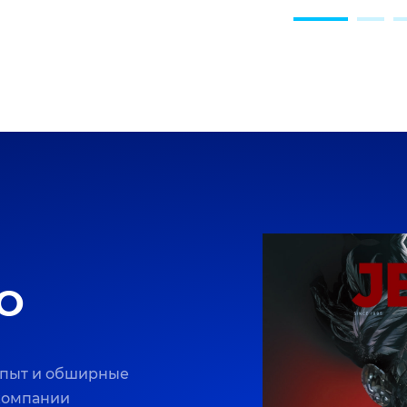
O
опыт и обширные
 компании