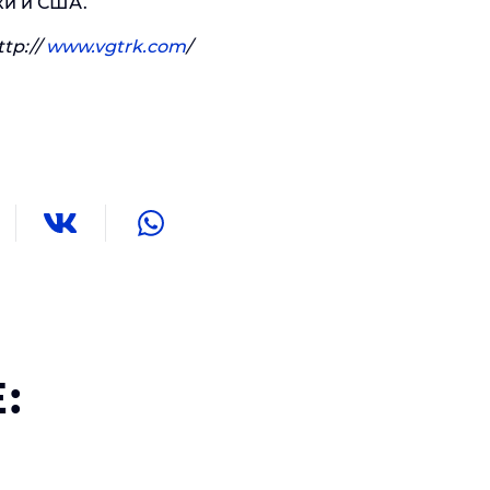
ки и США.
tp://
www.vgtrk.com
/
: