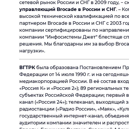
сетевой рынок России и СНГ в 2009 году, − с
управляющий Brocade в России и СНГ
. – 
высокой технической квалификацией по вс
партнером Brocade в России и СНГ с 2003 го
компании сертифицированы по направления
компании "Инфосистемы Джет" блестяще сп
решения. Мы благодарны им за выбор Broc
нагрузки».
ВГТРК
была образована Постановлением Пр
Федерации от 14 июля 1990 г. и на сегодня
медиакорпорацией России. В её состав вход
«Россия К» и «Россия 2»); 89 региональных
субъектах Российской Федерации; первый 
канал («Россия 24»); телеканал, выходящий 
радиостанции («Радио России», «Маяк», «Куль
государственный интернет-канал, объединя
аудитории компании значителен и распростр