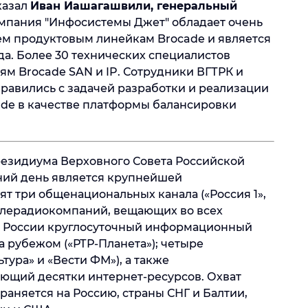
казал
Иван Иашагашвили, генеральный
Компания "Инфосистемы Джет" обладает очень
ем продуктовым линейкам Brocade и является
да. Более 30 технических специалистов
м Brocade SAN и IP. Сотрудники ВГТРК и
равились с задачей разработки и реализации
ade в качестве платформы балансировки
езидиума Верховного Совета Российской
шний день является крупнейшей
ят три общенациональных канала («Россия 1»,
 телерадиокомпаний, вещающих во всех
в России круглосуточный информационный
за рубежом («РТР-Планета»); четыре
тура» и «Вести ФМ»), а также
ющий десятки интернет-ресурсов. Охват
аняется на Россию, страны СНГ и Балтии,