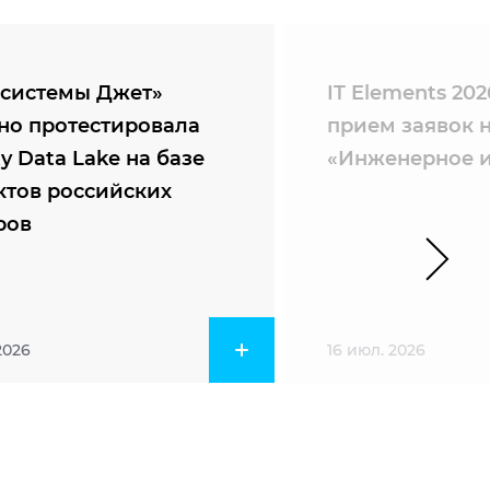
системы Джет»
IT Elements 20
но протестировала
прием заявок 
ty Data Lake на базе
«Инженерное и
ктов российских
ров
2026
16 июл. 2026