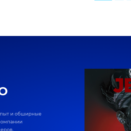
O
опыт и обширные
 компании
неров.