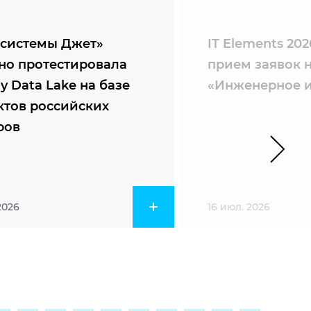
системы Джет»
IT Elements 20
но протестировала
прием заявок 
ty Data Lake на базе
«Инженерное и
ктов российских
ров
2026
16 июл. 2026