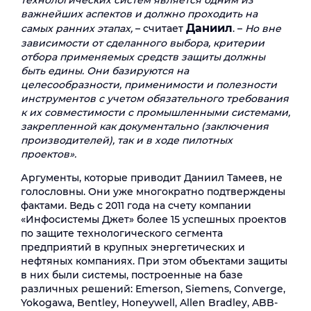
технологических систем является одним из
важнейших аспектов и должно проходить на
Даниил
самых ранних этапах,
– считает
. –
Но вне
зависимости от сделанного выбора, критерии
отбора применяемых средств защиты должны
быть едины. Они базируются на
целесообразности, применимости и полезности
инструментов с учетом обязательного требования
к их совместимости с промышленными системами,
закрепленной как документально (заключения
производителей), так и в ходе пилотных
проектов».
Аргументы, которые приводит Даниил Тамеев, не
голословны. Они уже многократно подтверждены
фактами. Ведь с 2011 года на счету компании
«Инфосистемы Джет» более 15 успешных проектов
по защите технологического сегмента
предприятий в крупных энергетических и
нефтяных компаниях. При этом объектами защиты
в них были системы, построенные на базе
различных решений: Emerson, Siemens, Converge,
Yokogawa, Bentley, Honeywell, Allen Bradley, ABB-