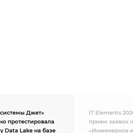
системы Джет»
IT Elements 20
но протестировала
прием заявок 
ty Data Lake на базе
«Инженерное и