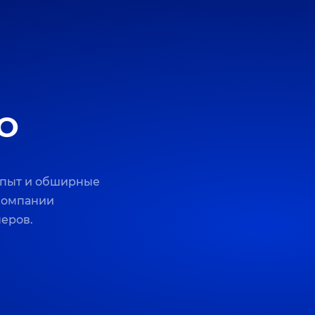
O
опыт и обширные
 компании
неров.