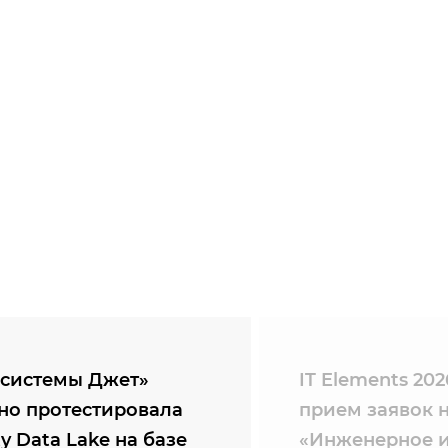
системы Джет»
IT Elements 20
но протестировала
прием заявок 
ty Data Lake на базе
«Инженерное и