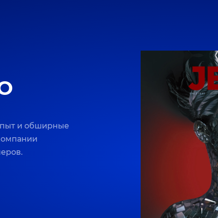
O
опыт и обширные
 компании
неров.