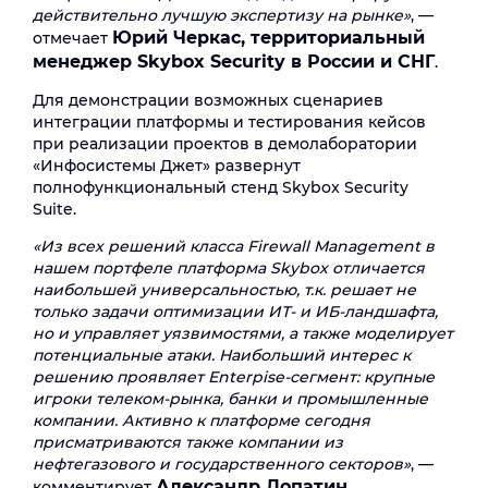
действительно лучшую экспертизу на рынке»
, —
Юрий Черкас, территориальный
отмечает
менеджер Skybox Security в России и СНГ
.
Для демонстрации возможных сценариев
интеграции платформы и тестирования кейсов
при реализации проектов в демолаборатории
«Инфосистемы Джет» развернут
полнофункциональный стенд Skybox Security
Suite.
«Из всех решений класса Firewall Management в
нашем портфеле платформа Skybox отличается
наибольшей универсальностью, т.к. решает не
только задачи оптимизации ИТ- и ИБ-ландшафта,
но и управляет уязвимостями, а также моделирует
потенциальные атаки. Наибольший интерес к
решению проявляет Enterpise-сегмент: крупные
игроки телеком-рынка, банки и промышленные
компании. Активно к платформе сегодня
присматриваются также компании из
нефтегазового и государственного секторов»
, —
Александр Лопатин,
комментирует