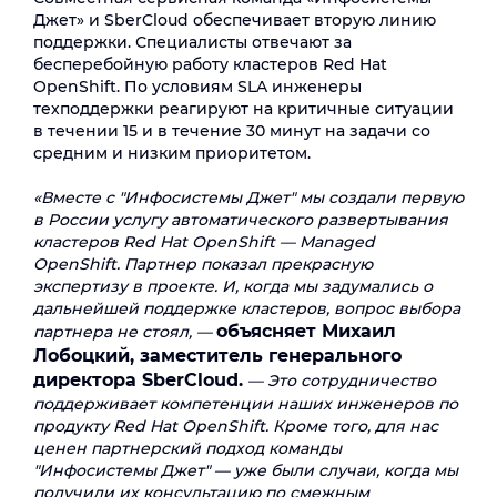
Джет» и SberCloud обеспечивает вторую линию
поддержки. Специалисты отвечают за
бесперебойную работу кластеров Red Hat
OpenShift. По условиям SLA инженеры
техподдержки реагируют на критичные ситуации
в течении 15 и в течение 30 минут на задачи со
средним и низким приоритетом.
«Вместе с "Инфосистемы Джет" мы создали первую
в России услугу автоматического развертывания
кластеров Red Hat OpenShift — Managed
OpenShift. Партнер показал прекрасную
экспертизу в проекте. И, когда мы задумались о
дальнейшей поддержке кластеров, вопрос выбора
объясняет Михаил
партнера не стоял, —
Лобоцкий, заместитель генерального
директора SberCloud.
— Это сотрудничество
поддерживает компетенции наших инженеров по
продукту Red Hat OpenShift. Кроме того, для нас
ценен партнерский подход команды
"Инфосистемы Джет" — уже были случаи, когда мы
получили их консультацию по смежным