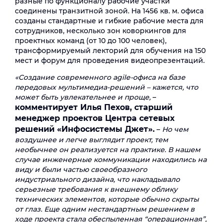
разные по функционалу рабочие участки
соединены транзитной зоной. На 1456 кв. м. офиса
созданы стандартные и гибкие рабочие места для
сотрудников, несколько зон коворкингов для
проектных команд (от 10 до 100 человек),
трансформируемый лекторий для обучения на 150
мест и форум для проведения видеопрезентаций.
«Создание современного agile-офиса на базе
передовых мультимедиа-решений – кажется, что
может быть увлекательнее и проще,
–
комментирует Илья Пехов, старший
менеджер проектов Центра сетевых
решений «Инфосистемы Джет».
–
Но чем
воздушнее и легче выглядит проект, тем
необычнее он реализуется на практике. В нашем
случае инженерные коммуникации находились на
виду и были частью своеобразного
индустриального дизайна, что накладывало
серьезные требования к внешнему облику
технических элементов, которые обычно скрыты
от глаз. Еще одним нестандартным решением в
ходе проекта стала обеспыленная “операционная”,