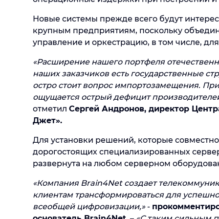
Новые системы прежде всего будут интерес
крупным предприятиям, поскольку объедин
управление и оркестрацию, в том числе, дл
«Расширение нашего портфеля отечественн
наших заказчиков есть государственные стр
остро стоит вопрос импортозамещения. При
ощущается острый дефицит производителе
отметил
Сергей Андронов, директор Цент
Джет».
Для установки решений, которые совместно
дорогостоящих специализированных сервер
развернута на любом серверном оборудован
«Компания Brain4Net создает телекоммуни
клиентам трансформироваться для успешног
всеобщей цифровизации,»
-
прокомментиро
основатель Brain4Net.
–
«С таким сильным п