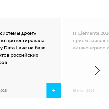
системы Джет»
IT Elements 20
но протестировала
прием заявок 
ty Data Lake на базе
«Инженерное и
ктов российских
ров
2026
16 июл. 2026