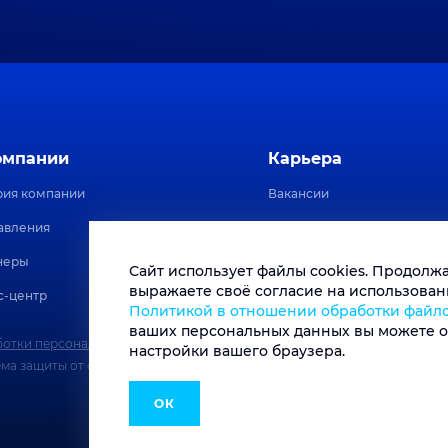
омпании
Карьера
рия компании
Вакансии
авления
Стажировки
неры
Отзывы сотрудников
Сайт использует файлы cookies. Продолж
выражаете своё согласие на использовани
с-центр
FAQ
Политикой в отношении обработки файло
ваших персональных данных вы можете о
отки персональных данных.
Политика в отношении обработки файлов
настройки вашего браузера.
ема защиты от спама.
Политика обработки персональных данных
сист
ОК