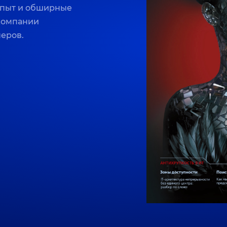
опыт и обширные
 компании
неров.