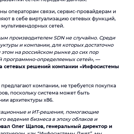
ны операторам связи, сервис-провайдерам и
яют в себе виртуализацию сетевых функций,
я мультивендорных сетей.
ым производителем SDN не случайно. Среди
уктуры и компании, для которых достаточно
 этом на российском рынке до сих пор
й программно-определяемых сетей»,
—
ра сетевых решений компании «Инфосистемы
 предлагают компании, не требуется покупка
ов, поскольку система может быть
ии архитектуры x86.
кационные и ИT-решения, помогающие
о ведения бизнеса в эпоху облаков и
вал Олег Щапов, генеральный директор и
артнером, как “Инфосистемы Джет”, мы