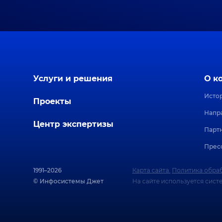
Услуги и решения
О к
Исто
Проекты
Напр
Центр экспертизы
Парт
Прес
1991–2026
Карта сайта.
Политика обраб
© Инфосистемы Джет
На сайте используется сист