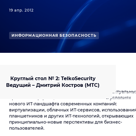
19 апр. 2012
ИНФОРМАЦИОННАЯ БЕЗОПАСНОСТЬ
НОВОСТИ ПО ТЕМЕ
19 апреля 2012 г. Пленарное заседание.
Круглый стол №1: Virtual & Cloiud Security
Круглый стол № 2:
Telko
Security
Ведущий – Илья Трифаленков (Ростелеком)
Ведущий – Дмитрий Костров (МТС)
Цели конференции – обсуждение наиболее актуальны
проблем информационной безопасности в условиях
нового ИТ-ландшафта современных компаний:
виртуализации, облачных ИТ-сервисов, использовани
планшетников и других ИТ-технологий, открывающих
принципиально-новые перспективы для бизнес-
пользователей.