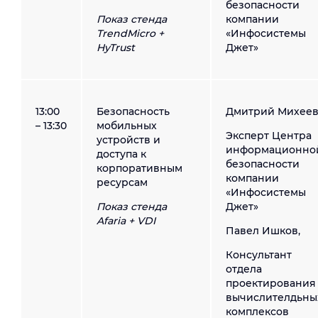
безопасности
Показ стенда
компании
TrendMicro +
«Инфосистемы
HyTrust
Джет»
13:00
Безопасность
Дмитрий Михеев
– 13:30
мобильных
Эксперт Центра
устройств и
информационно
доступа к
безопасности
корпоративным
компании
ресурсам
«Инфосистемы
Показ стенда
Джет»
Afaria + VDI
Павел Ишков,
Консультант
отдела
проектирования
вычислителдьны
комплексов