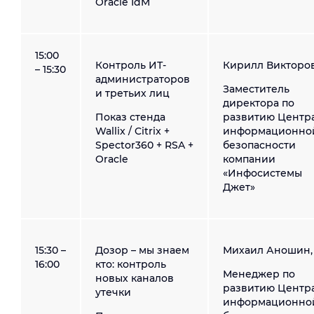
Oracle IdM
15:00
Контроль ИТ-
Кирилл Викторов
– 15:30
администраторов
Заместитель
и третьих лиц
директора по
Показ стенда
развитию Центр
Wallix / Citrix +
информационно
Spector360 + RSA +
безопасности
Oracle
компании
«Инфосистемы
Джет»
15:30 –
Дозор – мы знаем
Михаил Аношин,
16:00
кто: контроль
Менеджер по
новых каналов
развитию Центр
утечки
информационно