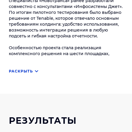
специалисты «Новотранса» ранее разработали
совместно с консультантами «Инфосистемы Джет».
По итогам пилотного тестирования было выбрано
решение от Tenable, которое отвечало основным
требованиям холдинга: удобство использования,
возможность интеграции решения в любую
подсеть и гибкая настройка отчетности.
Особенностью проекта стала реализация
комплексного решения на шести площадках,
расположенных в разных часовых поясах. При
этом стояла задача обеспечить проверку
уязвимости оборудования на изолированных
РАСКРЫТЬ
объектах, не связанных с общей корпоративной
сетью.
Инженеры «Инфосистемы Джет» настроили
несколько видов отчетности для пользователей из
ИТ-, ИБ- и бизнес-подразделений компании, а для
работы с изолированными объектами
РЕЗУЛЬТАТЫ
реализовали отдельный вариант инсталляции
сканера на ноутбуке, который при этом можно
было использовать как полноценную рабочую