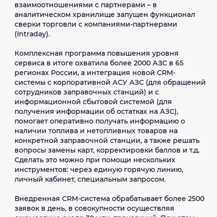
взаимоотношениями с партнерами – в
Для обеспечения отказо- и
аналитическом хранилище запущен функционал
катастрофоустойчивости информационного
сверки торговли с компаниями-партнерами
комплекса разработано инфраструктурное
(Intraday).
решение на базе двух ЦОД с использованием
отказоустойчивых кластеров и технологии
Комплексная программа повышения уровня
виртуализации, в том числе для систем хранения
сервиса в итоге охватила более 2000 АЗС в 65
данных. На случай потери основной площадки
регионах России, а интеграция новой CRM-
предусмотрен механизм автоматизированного
системы с корпоративной АСУ АЗС (для обращений
переключения на резервную. При единичном
сотрудников заправочных станций) и с
отказе оборудования или прикладной системы
информационной сбытовой системой (для
время восстановления не превышает 5 минут, в
получения информации об остатках на АЗС),
случае же серьезной аварии время
помогает оперативно получать информацию о
восстановления займет не более часа.
наличии топлива и нетопливных товаров на
конкретной заправочной станции, а также решать
Кроме того, специалисты «Инфосистемы Джет»
вопросы замены карт, корректировки баллов и т.д.
провели аудит внедренного комплекса и новых
Сделать это можно при помощи нескольких
бизнес-процессов на соответствие требованиям
инструментов: через единую горячую линию,
стандарта PCI DSS. Полученный сертификат дает
личный кабинет, специальным запросом.
право компании «ЛИКАРД» производить
эквайринг банковских карт.
Внедренная CRM-система обрабатывает более 2500
заявок в день, в совокупности осуществляя
Поддержку комплекса в режиме 24х7х365