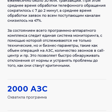
ежемесячно около 30 млн. транзакций. При этом
совместно осуществляют эксплуатационные
среднее время обработки телефонного обращения
подразделения заказчика и интегратора.
сократилось с 7 до 2 минут, а среднее время
Постоянно на территории группы «Лукойл»
обработки заявок по всем поступающим каналам
работает выделенная команда инженеров
снизилось на 47%.
«Инфосистемы Джет», а при необходимости
привлекаются узкоспециализированные
За состоянием всего программно-аппаратного
эксперты. Объединенная команда обеспечивает
комплекса следит единая система мониторинга, с
развитие созданного ИТ-ландшафта.
помощью которой отслеживаются не только
технические, но и бизнес-параметры, такие как
объем операций на АЗС, количество звонков в call-
центр и пр. Это позволяет быстро обнаруживать
отклонения от нормы и устранять проблемы до
того, как они станут критичными.
2000 АЗС
Охватила программа