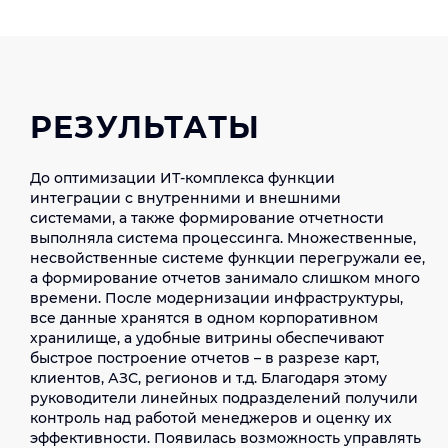
использовать ресурсы проектной команды, а также
учесть потребности бизнес-пользователей.
Основой программно-аппаратного комплекса
стало бизнес-приложение Oracle Siebel CRM,
интегрированное с 11 основными системами: call-
РЕЗУЛЬТАТЫ
центром, аналитическим хранилищем данных
(DWH), порталами B2C и B2B, процессинговой
системой, единой горячей линией для всей
До оптимизации ИТ-комплекса функции
группы «Лукойл», информационными системами
интеграции с внутренними и внешними
компаний-партнеров и др. Все они связаны с CRM-
системами, а также формирование отчетности
системой и между собой с помощью
выполняла система процессинга. Множественные,
интеграционной шины Oracle Service Bus.
несвойственные системе функции перегружали ее,
а формирование отчетов занимало слишком много
Благодаря интуитивно-понятному интерфейсу
времени. После модернизации инфраструктуры,
оператор горячей линии может в одном окне
все данные хранятся в одном корпоративном
собирать все атрибуты клиента, а полноценная
хранилище, а удобные витрины обеспечивают
интеграция с call-центром создает возможность
быстрое построение отчетов – в разрезе карт,
многоуровневой аутентификации. При этом один
клиентов, АЗС, регионов и т.д. Благодаря этому
и тот же оператор может работать как с В2В-, так и
руководители линейных подразделений получили
с В2С-клиентами без необходимости
контроль над работой менеджеров и оценку их
переключения на других сотрудников.
эффективности. Появилась возможность управлять