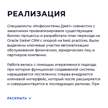
РЕАЛИЗАЦИЯ
Специалисты «Инфосистемы Джет» совместно с
заказчиком проанализировали существующие
бизнес-процессы и разработали план перехода на
Oracle Siebel CRM с опорой на best practices. Были
выделены ключевые участки автоматизации
обслуживания физических, юридических лиц и
партнеров компании.
Работа велась с помощью итеративного подхода,
при котором функционал создаваемой системы
наращивается постепенно: сперва внедряется
ключевой интерфейс, который после расширяется
и совершенствуется в последующих релизах. При
этом пользователи высказывают пожелания к
новому функционалу на основе прототипа и
тестовой демонстрации прорабатываемого
РАСКРЫТЬ
решения. Такой подход позволил эффективнее