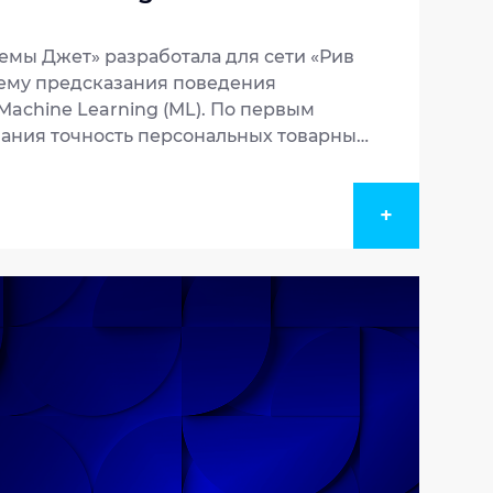
мы Джет» разработала для сети «Рив
ему предсказания поведения
Machine Learning (ML). По первым
вания точность персональных товарных
кретным артикулам – около 33%.
зможность повысить лояльность
+
 продажи и снизить издержки на
 за счет адресной работы с
упателями. Масштабный проект
рговых точек по всей России, а также
ив Гош». Полный цикл рабочего
ем ML реализован всего за 1,5 месяца.