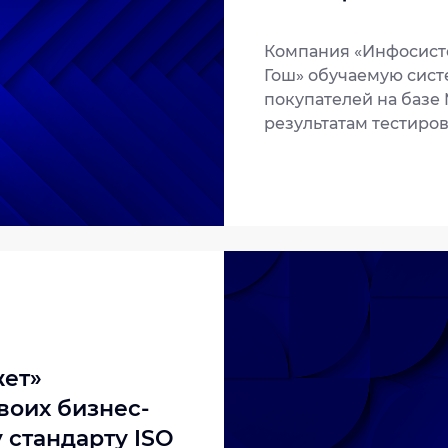
Компания «Инфосисте
Гош» обучаемую сист
покупателей на базе 
результатам тестиро
рекомендаций по кон
Ритейлер получил во
клиентов, увеличить
маркетинговые акции
потенциальными пок
охватил более 220 то
интернет-магазин «Р
процесса с применени
ет»
воих бизнес-
стандарту ISO