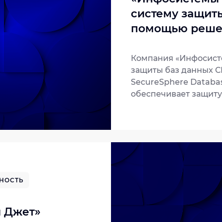
систему защит
помощью реше
Компания «Инфосист
защиты баз данных С
SecureSphere Databas
обеспечивает защиту
внутренних угроз, а 
стандарта PCI DSS к
карт. В дальнейшем 
использование плат
НОСТЬ
 Джет»