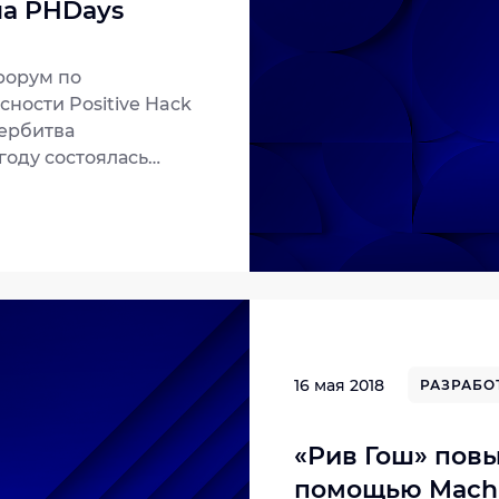
на PHDays
форум по
ности Positive Hack
бербитва
 году состоялась
ндами защитников
на стороне
ы Центра
истемы Джет»: Jet
еперерабатывающего
сь выявлением
циях жителей
16 мая 2018
РАЗРАБО
«Рив Гош» пов
помощью Machi