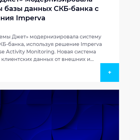
ы базы данных СКБ-банка с
ния Imperva
емы Джет» модернизировала систему
КБ-банка, используя решение Imperva
e Activity Monitoring. Новая система
 клиентских данных от внешних и
также соответствие требованиям
+
 защите данных держателей платежных
банк планирует расширять
формы для защиты веб-приложений.