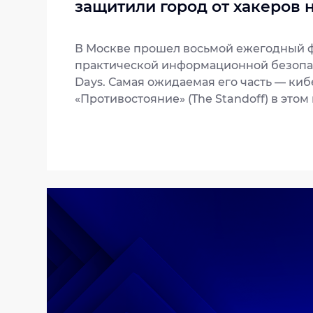
защитили город от хакеров 
В Москве прошел восьмой ежегодный 
практической информационной безопас
Days. Самая ожидаемая его часть — ки
«Противостояние» (The Standoff) в этом
между 12 командами хакеров и 4 кома
при поддержке 3 SOC. В неравном бою 
защитников приняли участие 2 команд
информационной безопасности «Инфос
Security Team защищала АСУ ТП нефт
завода, а Jet Antifraud Team занимала
мошенничества в финансовых транзак
виртуального города.