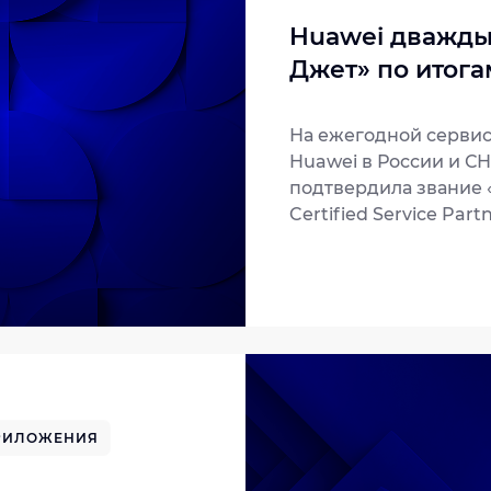
Huawei дважды
Джет» по итога
На ежегодной серви
Huawei в России и С
подтвердила звание 
Certified Service Par
наградой «Лучший па
Project Delivery 2017).
ПРИЛОЖЕНИЯ