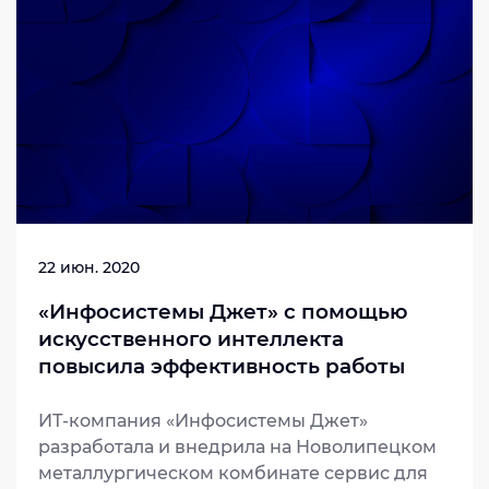
направлению ОСАГО. ИТ-инфраструктуру
для АИС на технологиях контейнеризации
внедрила компания «Инфосистемы Джет».
22 июн. 2020
«Инфосистемы Джет» с помощью
искусственного интеллекта
повысила эффективность работы
прокатного стана на комбинате
НЛМК
ИТ-компания «Инфосистемы Джет»
разработала и внедрила на Новолипецком
металлургическом комбинате сервис для