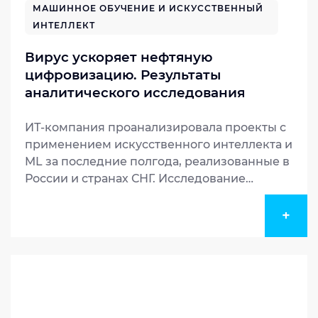
МАШИННОЕ ОБУЧЕНИЕ И ИСКУССТВЕННЫЙ
ИНТЕЛЛЕКТ
Вирус ускоряет нефтяную
цифровизацию. Результаты
аналитического исследования
«Инфосистемы Джет».
ИТ-компания проанализировала проекты с
применением искусственного интеллекта и
ML за последние полгода, реализованные в
России и странах СНГ. Исследование
показало небольшой спад активности в
период пандемии (с начала марта по конец
+
мая 2020) во всех отраслях, кроме ТЭК и
промышленности.