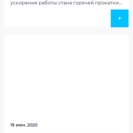
ускорения работы стана горячей прокатки.
Математическая модель машинного
обучения, на которой построен сервис,
+
помогает операторам оптимизировать
процесс проката металла на «Стане 2000».
Решение поможет предприятию получить
около 30 млн рублей дополнительного
дохода в год.
19 июн. 2020