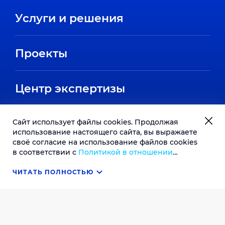
Услуги и решения
Проекты
Центр экспертизы
О компании
Сайт использует файлы cookies. Продолжая
использование настоящего сайта, вы выражаете
своё согласие на использование файлов cookies
История компании
в соответствии с
Политикой в отношении
Карьера
обработки файлов cookie
. В случае несогласия с
Направления
обработкой ваших персональных данных вы
ЧИТАТЬ ПОЛНОСТЬЮ
ОК
Вакансии
можете отключить сохранение cookie в
Партнеры
Контакты
параметрах настройки вашего браузера.
Стажировки
Пресс-центр
Отзывы сотрудников