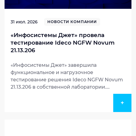
31 июл. 2026
НОВОСТИ КОМПАНИИ
«Инфосистемы Джет» провела
тестирование Ideco NGFW Novum
21.13.206
«Инфосистемы Джет» завершила
функциональное и нагрузочное
тестирование решения Ideco NGFW Novum
21.13.206 в собственной лаборатории.
Решение продемонстрировало пропускную
способность до 7,5 Гбит/с и стабильно
+
отработало под максимальной нагрузкой 8
часов без деградации производительности,
подтвердив готовность к эксплуатации
в крупных корпоративных сетях.