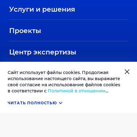
Услуги и решения
Проекты
Центр экспертизы
О компании
Сайт использует файлы cookies. Продолжая
использование настоящего сайта, вы выражаете
своё согласие на использование файлов cookies
История компании
в соответствии с
Политикой в отношении
Карьера
обработки файлов cookie
. В случае несогласия с
Направления
обработкой ваших персональных данных вы
ЧИТАТЬ ПОЛНОСТЬЮ
ОК
Вакансии
можете отключить сохранение cookie в
Партнеры
Контакты
параметрах настройки вашего браузера.
Стажировки
Пресс-центр
Отзывы сотрудников