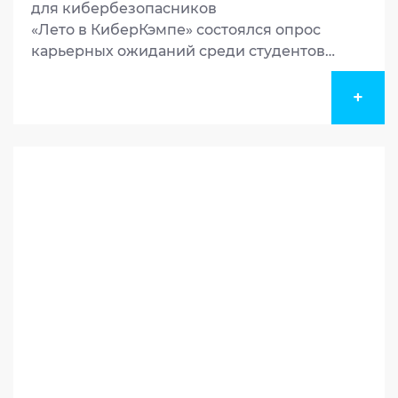
для кибербезопасников
«Лето в КиберКэмпе» состоялся опрос
карьерных ожиданий среди студентов
профильных вузов: МГТУ им. Н.Э. Баумана,
МФТИ, НИЯУ МИФИ, НИУ ВШЭ и других.
+
Мероприятие прошло 17 июля в Москве
при генеральном партнерстве компании
«Инфосистемы Джет» и собрало более
1100 участников.