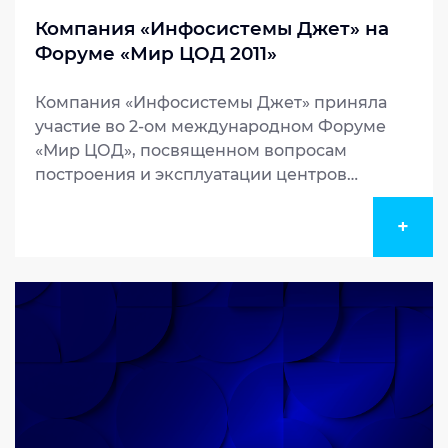
Компания «Инфосистемы Джет» на
Форуме «Мир ЦОД 2011»
Компания «Инфосистемы Джет» приняла
участие во 2-ом международном Форуме
«Мир ЦОД», посвященном вопросам
построения и эксплуатации центров
обработки данных, выступив в роли
Золотого партнера Форума. В пленарном
+
заседании выступил Андрей Самойлов,
директор по работе с корпоративными
заказчикам...