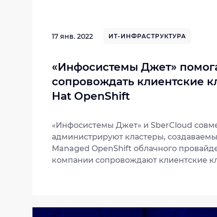
17 янв. 2022
ИТ-ИНФРАСТРУКТУРА
«Инфосистемы Джет» помога
сопровождать клиентские к
Hat OpenShift
«Инфосистемы Джет» и SberCloud совм
администрируют кластеры, создаваемы
Managed OpenShift облачного провайд
компании сопровождают клиентские к
24х7. При этом SberCloud предоставля
услугу, не увеличивая свой штат техпо