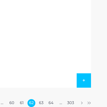
+
…
60
61
62
63
64
…
303