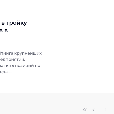
в тройку
в в
ейтинга крупнейших
едприятий.
а пять позиций по
ода.
1