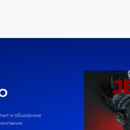
O
опыт и обширные
 компании