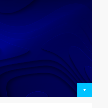
ень с рекомендациями по устранению
RT.
+