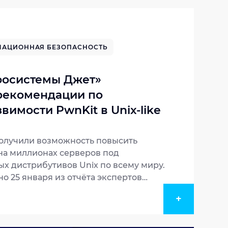
АЦИОННАЯ БЕЗОПАСНОСТЬ
фосистемы Джет»
рекомендации по
вимости PwnKit в Unix-like
олучили возможность повысить
на миллионах серверов под
х дистрибутивов Unix по всему миру.
но 25 января из отчёта экспертов
VE-2021-4034 затрагивает утилиту
+
olkit, который управляет
й системе в Unix-подобных
мах. ИБ-эксперты «Инфосистемы Джет»