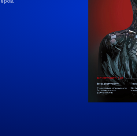
неров.