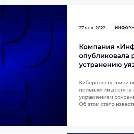
27 янв. 2022
ИНФОРМ
Компания «Ин
опубликовала 
устранению уяз
дистрибутивах
Киберпреступники п
привилегии доступа 
управлением основны
Об этом стало извест
Qualys. Уязвимость C
pkexec инструмента P
привилегиями по все
операционных систе