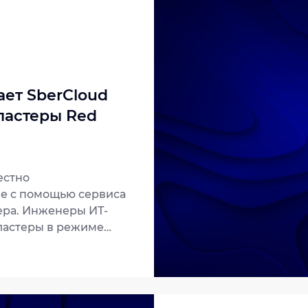
подготовили бюллет
угроз на сайте Jet CSI
ет SberCloud
ластеры Red
естно
е с помощью сервиса
ера. Инженеры ИТ-
ластеры в режиме
ет качественную
ддержки.